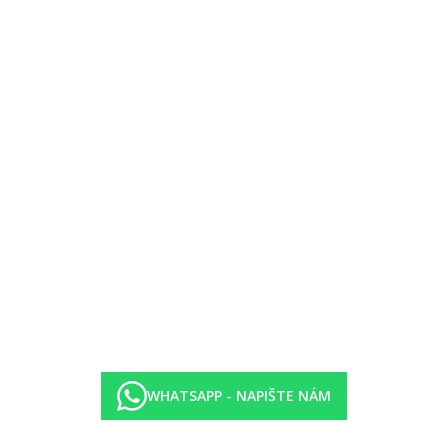
e lehké občerstvení.
aných alkoholických nápojů místní výroby.
eny hotelem a mohou se změnit.
WHATSAPP - NAPIŠTE NÁM
ního centra Dubai Mall (záleží na dostupnosti )