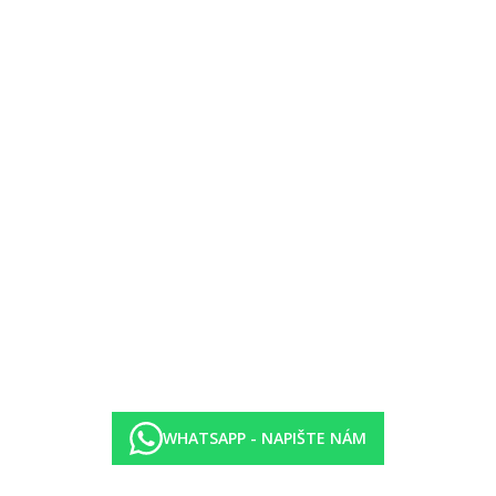
ibarem (za poplatek), balkónem a sejfem (případně za poplatek) a také 
ibarem (za poplatek), balkónem a sejfem (případně za poplatek) a také 
ibarem (za poplatek), balkónem a sejfem (případně za poplatek) a také 
ibarem (za poplatek), balkónem a sejfem (případně za poplatek) a také 
WHATSAPP - NAPIŠTE NÁM