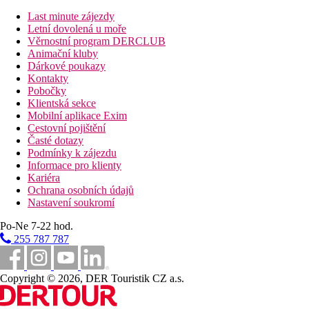
polopenzi a plnou penzi. Podávají se snídaně, obědy a večeře.
Last minute zájezdy
Na přání je možné připravit bezlepková jídla a vegetariánská
Letní dovolená u moře
jídla Hotel nabízí také drobné občerstvení
Věrnostní program DERCLUB
Animační kluby
Vzdálenosti
Dárkové poukazy
Kontakty
12 km
Pobočky
Vzdálenost od nejbližšího letiště
Klientská sekce
Mobilní aplikace Exim
6,6 km
Cestovní pojištění
Vzdálenost k pláži
Časté dotazy
Podmínky k zájezdu
Pláž
Informace pro klienty
Kariéra
Ochrana osobních údajů
Plážová dovolená
Nastavení soukromí
Bazény
Po-Ne 7-22 hod.
255 787 787
Dětský bazén
Copyright © 2026, DER Touristik CZ a.s.
Fotogalerie