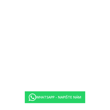
 v jedné z hotelových a restaurací, během večeře lahev minerální vody
carte) v jedné z hotelových restaurací, během oběda a večeře lahev min
darma (na vyžádání).
WHATSAPP - NAPIŠTE NÁM