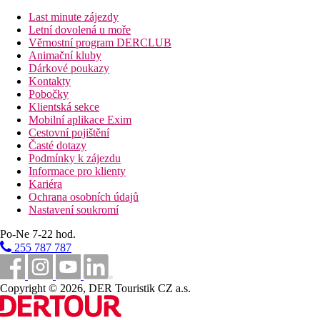
Last minute zájezdy
Plážová dovolená
Letní dovolená u moře
Věrnostní program DERCLUB
Fotogalerie
Animační kluby
Dárkové poukazy
Kontakty
Pobočky
Klientská sekce
Mobilní aplikace Exim
Cestovní pojištění
Časté dotazy
Podmínky k zájezdu
Informace pro klienty
Kariéra
Ochrana osobních údajů
Nastavení soukromí
Po-Ne 7-22 hod.
255 787 787
Copyright © 2026, DER Touristik CZ a.s.