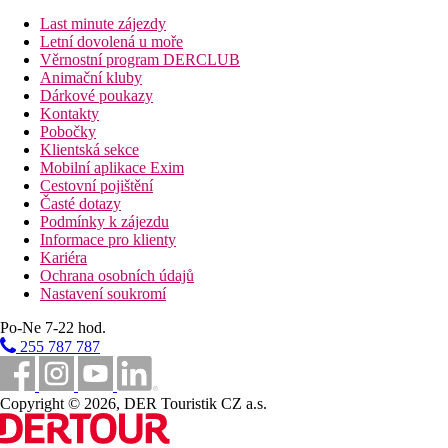
zázemí, vyzkoušejte nabízené masáže či relaxační procedury.
Last minute zájezdy
Letní dovolená u moře
Stravování
Věrnostní program DERCLUB
Snídaně.
Animační kluby
Dárkové poukazy
Vzdálenosti
Kontakty
Pobočky
0 m
Klientská sekce
Moře
Mobilní aplikace Exim
Cestovní pojištění
2 km
Časté dotazy
Bary/hospůdky
Podmínky k zájezdu
Informace pro klienty
2 km
Kariéra
Centrum města
Ochrana osobních údajů
Nastavení soukromí
2 km
Nákupy
Po-Ne 7-22 hod.
255 787 787
2 km
Restaurace
Copyright © 2026, DER Touristik CZ a.s.
15 km
Vzdálenost od nejbližšího letiště