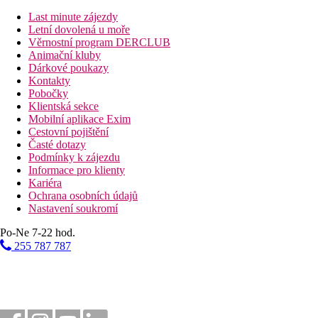
118 km
Last minute zájezdy
Vzdálenost od nejbližšího letiště
Letní dovolená u moře
Věrnostní program DERCLUB
350 m
Animační kluby
Vlakové nádraží
Dárkové poukazy
Kontakty
1 km
Pobočky
Nákupy
Klientská sekce
Mobilní aplikace Exim
Pláž
Cestovní pojištění
Časté dotazy
Podmínky k zájezdu
Hotel přímo u pláže
Informace pro klienty
Plážová dovolená
Kariéra
Ochrana osobních údajů
Bazény
Nastavení soukromí
Lehátka a slunečníky u bazénu zdarma
Po-Ne 7-22 hod.
255 787 787
Fotogalerie