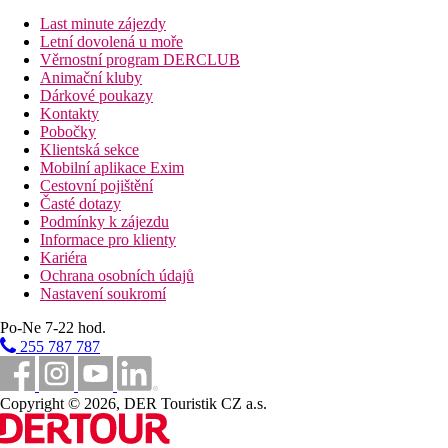
Polopenze, možnost dokoupení plné penze či All inclusive – vše
Last minute zájezdy
formou bufetu
Letní dovolená u moře
Věrnostní program DERCLUB
Vzdálenosti
Animační kluby
Dárkové poukazy
130 km
Kontakty
Vzdálenost od nejbližšího letiště
Pobočky
Klientská sekce
100 m
Mobilní aplikace Exim
Vzdálenost k pláži
Cestovní pojištění
Časté dotazy
17 km
Podmínky k zájezdu
Centrum města
Informace pro klienty
Kariéra
Pláž
Ochrana osobních údajů
Nastavení soukromí
Hotel přímo u pláže
Po-Ne 7-22 hod.
Plážová dovolená
255 787 787
Bazény
Copyright © 2026, DER Touristik CZ a.s.
Lehátka u bazénu
Slunečníky u bazénu