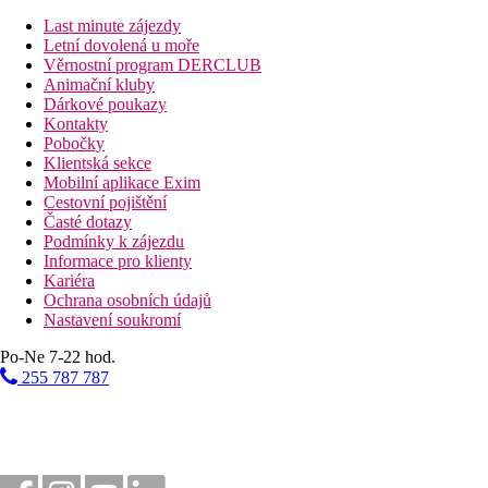
Vzdálenosti
Last minute zájezdy
Letní dovolená u moře
114 km
Věrnostní program DERCLUB
Vzdálenost od nejbližšího letiště
Animační kluby
Dárkové poukazy
4 km
Kontakty
Centrum města
Pobočky
Klientská sekce
Pláž
Mobilní aplikace Exim
Cestovní pojištění
Časté dotazy
Plážová dovolená
Podmínky k zájezdu
Informace pro klienty
Fotogalerie
Kariéra
Ochrana osobních údajů
Nastavení soukromí
Po-Ne 7-22 hod.
255 787 787