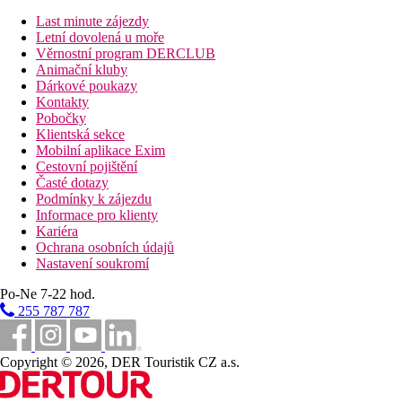
Ubytování:
Všechny hotelové pokoje jsou navrženy tak, aby zaručovaly maxi
Last minute zájezdy
fénem, satelitní TV, trezorem, minibarem, setem na přípravu káv
Letní dovolená u moře
Věrnostní program DERCLUB
Animační kluby
Vzdálenosti
Dárkové poukazy
Kontakty
35 km
Pobočky
Vzdálenost od nejbližšího letiště
Klientská sekce
Mobilní aplikace Exim
4 km
Cestovní pojištění
Centrum města
Časté dotazy
Podmínky k zájezdu
80 m
Informace pro klienty
Vzdálenost k pláži
Kariéra
Ochrana osobních údajů
Pláž
Nastavení soukromí
Po-Ne 7-22 hod.
Lehátka a slunečníky na pláži zdarma
255 787 787
Plážová dovolená
Bazény
Copyright © 2026, DER Touristik CZ a.s.
Lehátka a slunečníky u bazénu zdarma