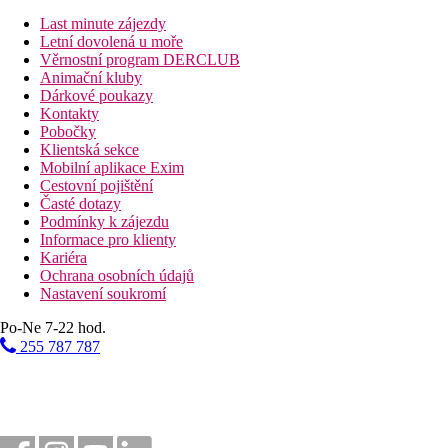
Last minute zájezdy
2 km
Letní dovolená u moře
Vzdálenost k pláži
Věrnostní program DERCLUB
Animační kluby
27 km
Dárkové poukazy
Vzdálenost od nejbližšího letiště
Kontakty
Pobočky
Pláž
Klientská sekce
Mobilní aplikace Exim
Cestovní pojištění
Plážová dovolená
Časté dotazy
Podmínky k zájezdu
Bazény
Informace pro klienty
Kariéra
Lehátka a slunečníky u bazénu zdarma
Ochrana osobních údajů
Dětský bazén
Nastavení soukromí
Po-Ne 7-22 hod.
Fotogalerie
255 787 787