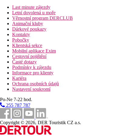
Last minute zájezdy
Hotel přímo u pláže
Letní dovolená u moře
Plážová dovolená
Věrnostní program DERCLUB
Animační kluby
Bazény
Dárkové poukazy
Kontakty
Pobočky
Lehátka a slunečníky u bazénu zdarma
Klientská sekce
Dětský bazén
Mobilní aplikace Exim
Cestovní pojištění
Fotogalerie
Časté dotazy
Podmínky k zájezdu
Informace pro klienty
Kariéra
Ochrana osobních údajů
Nastavení soukromí
Po-Ne 7-22 hod.
255 787 787
Copyright © 2026, DER Touristik CZ a.s.