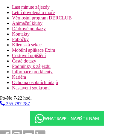
Last minute zájezdy
Vzdálenosti
Letní dovolená u moře
Věrnostní program DERCLUB
Animační kluby
48 km
Dárkové poukazy
Vzdálenost od nejbližšího letiště
Kontakty
Pobočky
Fotogalerie
Klientská sekce
Mobilní aplikace Exim
Cestovní pojištění
Časté dotazy
Podmínky k zájezdu
Informace pro klienty
Kariéra
Ochrana osobních údajů
Nastavení soukromí
Po-Ne 7-22 hod.
255 787 787
WHATSAPP - NAPIŠTE NÁM