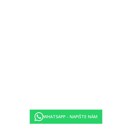
m v patře, umístěn v 8. patře, výhled krajina
ice dveřmi
mexická, asijská, rybí)
ar, v atriu)
WHATSAPP - NAPIŠTE NÁM