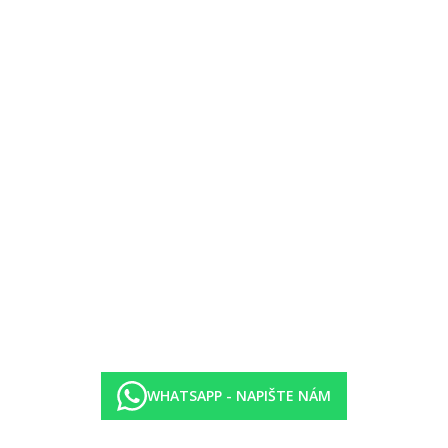
 dětmi. Ostatní vybavení pokojů jsou totožná.
á, dálný východ, francouzská (05.05.-15.10.)
.06-30.09)
Villa Junior Suite Bar, Celestine bar)
WHATSAPP - NAPIŠTE NÁM