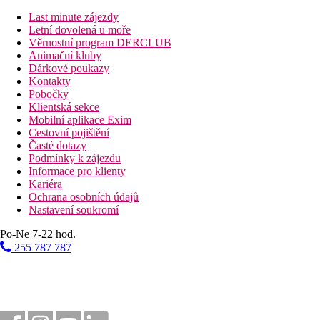
Pláž
Last minute zájezdy
Letní dovolená u moře
Věrnostní program DERCLUB
Lehátka a slunečníky na pláži zdarma
Animační kluby
Plážová dovolená
Dárkové poukazy
Kontakty
Bazény
Pobočky
Klientská sekce
Mobilní aplikace Exim
Bar u bazénu
Cestovní pojištění
Lehátka u bazénu
Časté dotazy
Slunečníky u bazénu
Podmínky k zájezdu
Informace pro klienty
Fotogalerie
Kariéra
Ochrana osobních údajů
Nastavení soukromí
Po-Ne 7-22 hod.
255 787 787