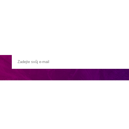
a u moře
Animační kluby
First minute – Léto 2027
Vě