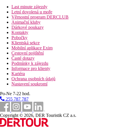
možný také bez stravy
Last minute zájezdy
Letní dovolená u moře
Vzdálenosti
Věrnostní program DERCLUB
Animační kluby
5 km
Dárkové poukazy
Centrum města
Kontakty
Pobočky
21 km
Klientská sekce
Vzdálenost od nejbližšího letiště
Mobilní aplikace Exim
Cestovní pojištění
Fotogalerie
Časté dotazy
Podmínky k zájezdu
Informace pro klienty
Kariéra
Ochrana osobních údajů
Nastavení soukromí
Po-Ne 7-22 hod.
255 787 787
Copyright © 2026, DER Touristik CZ a.s.