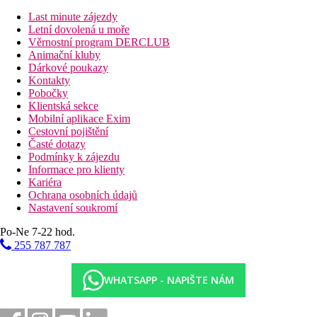
Centrum města
Last minute zájezdy
Fotogalerie
Letní dovolená u moře
Věrnostní program DERCLUB
Animační kluby
Dárkové poukazy
Kontakty
Pobočky
Klientská sekce
Mobilní aplikace Exim
Cestovní pojištění
Časté dotazy
Podmínky k zájezdu
Informace pro klienty
Kariéra
Ochrana osobních údajů
Nastavení soukromí
Po-Ne 7-22 hod.
255 787 787
WHATSAPP - NAPIŠTE NÁM