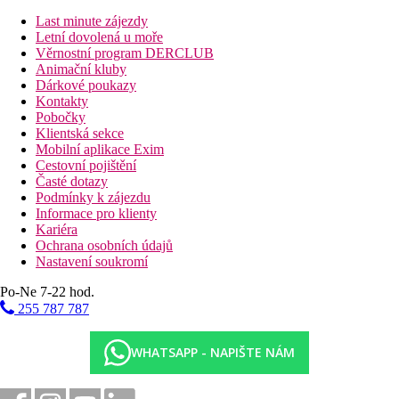
Stravování
Last minute zájezdy
Pobyt v hotelu je možný bez stravy nebo se snídaní
Letní dovolená u moře
Věrnostní program DERCLUB
Vzdálenosti
Animační kluby
Dárkové poukazy
9 km
Kontakty
Vzdálenost od nejbližšího letiště
Pobočky
Klientská sekce
100 m
Mobilní aplikace Exim
Restaurace
Cestovní pojištění
Časté dotazy
Fotogalerie
Podmínky k zájezdu
Informace pro klienty
Kariéra
Ochrana osobních údajů
Nastavení soukromí
Po-Ne 7-22 hod.
255 787 787
WHATSAPP - NAPIŠTE NÁM