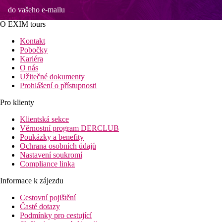
do vašeho e-mailu
O EXIM tours
Kontakt
Pobočky
Kariéra
O nás
Užitečné dokumenty
Prohlášení o přístupnosti
Pro klienty
Klientská sekce
Věrnostní program DERCLUB
Poukázky a benefity
Ochrana osobních údajů
Nastavení soukromí
Compliance linka
Informace k zájezdu
Cestovní pojištění
Časté dotazy
Podmínky pro cestující