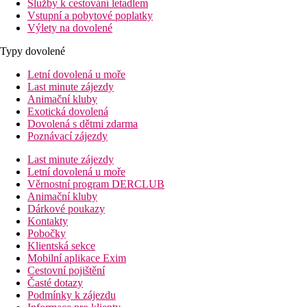
Služby k cestování letadlem
Vstupní a pobytové poplatky
Výlety na dovolené
Typy dovolené
Letní dovolená u moře
Last minute zájezdy
Animační kluby
Exotická dovolená
Dovolená s dětmi zdarma
Poznávací zájezdy
Last minute zájezdy
Letní dovolená u moře
Věrnostní program DERCLUB
Animační kluby
Dárkové poukazy
Kontakty
Pobočky
Klientská sekce
Mobilní aplikace Exim
Cestovní pojištění
Časté dotazy
Podmínky k zájezdu