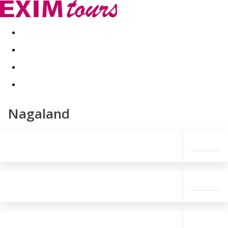
Akční nabídky
Last minute
First minute - Exotika a zim
Nagaland