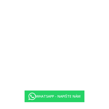
let)
sané v programu Serenino)
 zdarma, mimo ordinační hodiny za poplatek
ře
WHATSAPP - NAPIŠTE NÁM