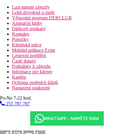
telefon
Last minute zájezdy
trezor (zdarma)
Letní dovolená u moře
minibar (za poplatek)
Věrnostní program DERCLUB
balkon/terasa
Animační kluby
Ostatní typy pokojů
(pokud není uvedeno jinak, mají pokoje
Dárkové poukazy
výše uvedené vybavení)
Kontakty
Pobočky
Eco Dvoulůžkový pokoj, Economy:
2 velké okna (bez
Klientská sekce
balkonu nebo terasy), 2 osoby v prvním patře, v případě 3 osob
Mobilní aplikace Exim
jsou pokoje v přízemí
Cestovní pojištění
Rodinný pokoj, Propojený, Přízemí:
2 ložnice, pokoj v
Časté dotazy
přízemí
Podmínky k zájezdu
Dvoulůžkový pokoj, Superior:
orientovaný k moři, po
Informace pro klienty
rekonstrukci, set na přípravu čaje a kávy, rezervovaná první řada
Kariéra
na pláži, stůl rezervovaný v hlavní restauraci Gli Ulivi a snídaně
Ochrana osobních údajů
ve vyhrazeném prostoru v hlavní restauraci; denní výměna
Nastavení soukromí
plážových ručníků na vyžádání, první doplnění minibaru, tzv.
turndown servis
Po-Ne 7-22 hod.
255 787 787
Popis hotelu
vstupní hala s recepcí
hlavní restaurace s venkovní terasou
WHATSAPP - NAPIŠTE NÁM
Chiringuito snack bar v blízkosti pláže
bazén s dětskou částí (lehátka a slunečníky zdarma)
Wi-Fi (zdarma)