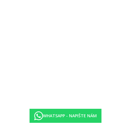
v zahradě
atek
.
WHATSAPP - NAPIŠTE NÁM