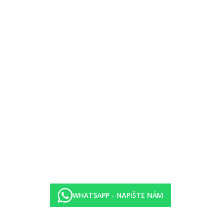
é s oknem, společným balkonem nebo terasou, boční výhled na moře
na moře
odech.
WHATSAPP - NAPIŠTE NÁM