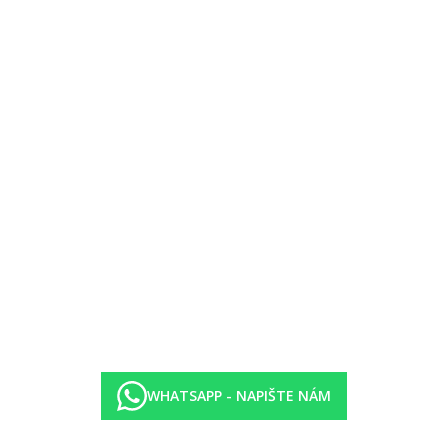
ovicový les
. řady zdarma
oplatky určuje hotel a mohou se kdykoliv změnit)
olické nápoje a místní rozlévané víno v ceně
, káva
WHATSAPP - NAPIŠTE NÁM
braný tvrdý alkohol, místní výroby
 pivo, vybraný tvrdý alkohol, místní výroby