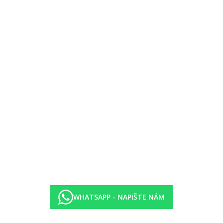
ovicový les
. řady zdarma
oplatky určuje hotel a mohou se kdykoliv změnit)
olické nápoje a místní rozlévané víno v ceně
, káva
WHATSAPP - NAPIŠTE NÁM
braný tvrdý alkohol, místní výroby
 pivo, vybraný tvrdý alkohol, místní výroby