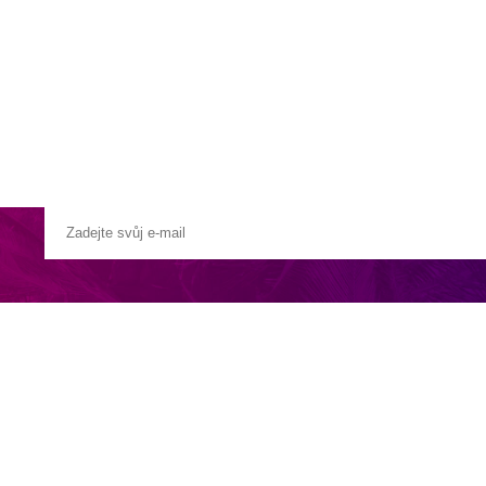
a u moře
Animační kluby
First minute – Léto 2027
Vě
 kopci nad zálivem Santa Maria, vlaková stanice Ricadi cca 3 km, Trop