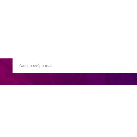
a u moře
Animační kluby
First minute – Léto 2027
Vě