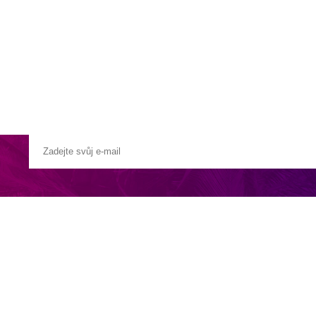
a u moře
Animační kluby
First minute – Léto 2027
Vě
i