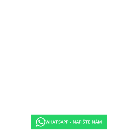
šky zdarma, výměna za poplatek)
WHATSAPP - NAPIŠTE NÁM
inu