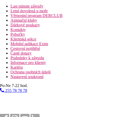
Popis hotelu
Last minute zájezdy
recepce
Letní dovolená u moře
19 restaurací
Věrnostní program DERCLUB
čajovna
Animační kluby
bar u bazénu
Dárkové poukazy
bar na pláži
Kontakty
vinárna
Pobočky
3 bary
Klientská sekce
diskotéka
Mobilní aplikace Exim
SPA centrum
Cestovní pojištění
11 bazénů (lehátka, slunečníky a osušky zdarma)
Časté dotazy
aquapark s dětský, olympijským bazénem
Podmínky k zájezdu
dětský klub
Informace pro klienty
teen klub
Kariéra
amfiteátr Forte Arena
Ochrana osobních údajů
dětské městečko Wonderland
Nastavení soukromí
Barbie akadémie
obchodní zóna Piazetta s butiky a restauracemi
Po-Ne 7-22 hod.
rozlehlý sportovní areál
255 78 78 78
přírodní park Forte Village Nature park
Popis pláže
rozlehlá pláž s jemným bílým pískem přímo u resortu
pláž je dostupná lehkou procházkou z resortu dle umístně
lehátka, slunečníky a osušky zdarma