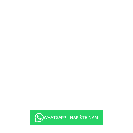
WHATSAPP - NAPIŠTE NÁM
ní pokojů