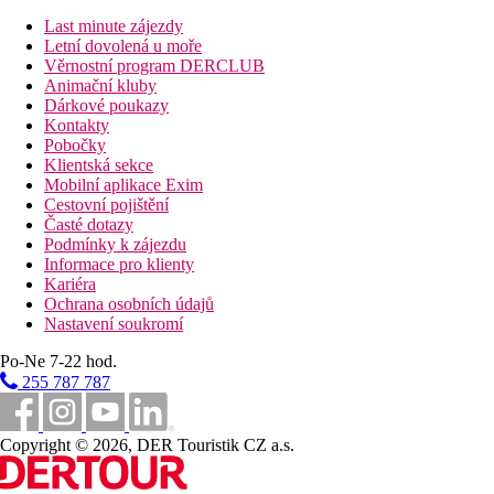
Karty
Last minute zájezdy
VISA, EC/MC.
Letní dovolená u moře
Věrnostní program DERCLUB
Web
Animační kluby
https://www.chincherinihotels.com/hotels/hotel-arathena-rocks
Dárkové poukazy
Kontakty
Internet
Pobočky
Klientská sekce
Zdarma:
WiFi v hotelu.
Mobilní aplikace Exim
Cestovní pojištění
Poznámka
Časté dotazy
Podmínky k zájezdu
Oficiální třída: ****
Informace pro klienty
Kariéra
Vzdálenosti
Ochrana osobních údajů
Nastavení soukromí
500 m
Po-Ne 7-22 hod.
Centrum města
255 787 787
100 m
Vzdálenost k pláži
Copyright © 2026, DER Touristik CZ a.s.
Pláž