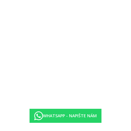
WHATSAPP - NAPIŠTE NÁM
ká, indická, asijská, mexická, BBQ)
ojů místní výroby 24h