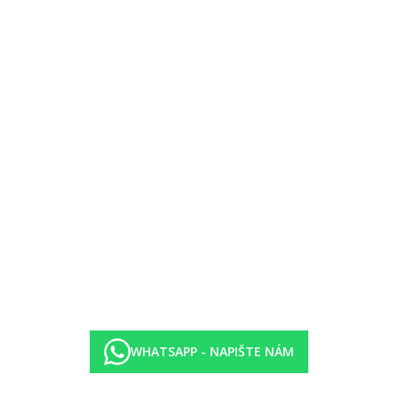
c terasa s privátní zahrádkou cca 20 m2
 48 m2, přímý vstup do bazénu
kost pokoje cca 42 m2
dní, navíc s venkovní vířivkou, velikost pokoje cca 42 m2
ořádání pokoje s výhledem na bazén
(přístup do soukromého salonku, přednostní rezervace do restaurace,
stup do Lounge Level baru, pantofle a župan)
)
WHATSAPP - NAPIŠTE NÁM