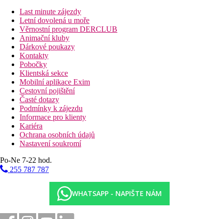
hlavní restaurace
Last minute zájezdy
diskotéka
Letní dovolená u moře
několik tematických restaurací s obsluhou (nutná
Věrnostní program DERCLUB
rezervace předem)
Animační kluby
bary
Dárkové poukazy
snack bar
Kontakty
Wi-Fi (zdarma)
Pobočky
minimarket
Klientská sekce
obchod se suvenýry
Mobilní aplikace Exim
kadeřnictví
Cestovní pojištění
bankomat
Časté dotazy
dva bazény – z toho jeden v zimě přihřívaný (lehátka,
Podmínky k zájezdu
slunečníky a osušky zdarma)
Informace pro klienty
dětský bazén
Kariéra
dětské hřiště
Ochrana osobních údajů
miniklub
Nastavení soukromí
klienti mohou využívat zdarma aquapark "Splash Water
World" a dětský bazén se skluzavkami, který se nachází v
Po-Ne 7-22 hod.
hotelu Riu Palace Santa Maria
255 787 787
Popis pokoje
WHATSAPP - NAPIŠTE NÁM
Standardní pokoj
individuálně ovladatelná klimatizace