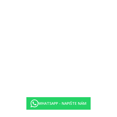
 velkou suite s vlastním zázemím (např. bazén, sauna, vířivka či fitness)
WHATSAPP - NAPIŠTE NÁM