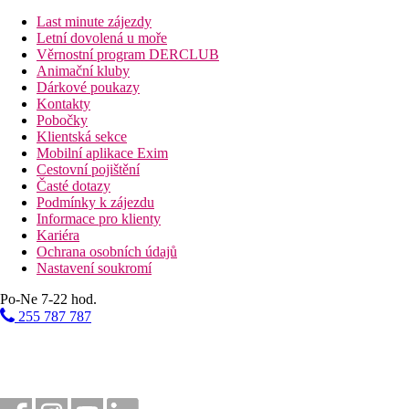
2 bary
Last minute zájezdy
knihovna
Letní dovolená u moře
tenisový kurt
Věrnostní program DERCLUB
posilovna
Animační kluby
obchod se suvenýry
Dárkové poukazy
společenská místnost
Kontakty
Pobočky
Popis pláže
Klientská sekce
pláž s bílým jemným pískem
Mobilní aplikace Exim
lehátka a slunečníky zdarma v zahradě
Cestovní pojištění
Časté dotazy
Sportovní aktivity zdarma
Podmínky k zájezdu
posilovna
Informace pro klienty
billiard
Kariéra
šipky
Ochrana osobních údajů
plážový volejbal
Nastavení soukromí
tenis
boccia
Po-Ne 7-22 hod.
stolní tenis
255 787 787
Sportovní aktivity za příplatek
motorizované i nemotorizované vodní sporty
potápění
Strava