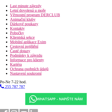
Ostatní typy pokojů (pokud není uvedeno jinak, mají
Last minute zájezdy
pokoje výše uvedené vybavení):
Letní dovolená u moře
Pool dvoulůžkový pokoj, Deluxe, zahrada:
TV,
Věrnostní program DERCLUB
arabský dekor, výhled bazén nebo zahrada, Lokalizovány
Animační kluby
v části Garden.
Dárkové poukazy
Rodinný pokoj, Masai:
21 - 25 m2, prostornější,
Kontakty
situovány v prvním patře. Pokoj nemá TV. Lokalizovány
Pobočky
v části Masai.
Klientská sekce
Juniorsuite, Masai:
31-35 m2, opticky oddělená obývací
Mobilní aplikace Exim
část, situovány v přízemí. Pokoj nemá TV. Lokalizovány
Cestovní pojištění
v části Masai.
Časté dotazy
Podmínky k zájezdu
Informace pro klienty
Kariéra
Popis hotelu
Ochrana osobních údajů
částečná renovace v roce 2024
Nastavení soukromí
130 pokojů
2 recepce
Po-Ne 7-22 hod.
bufetová restaurace
255 787 787
à la carte restaurace
5 barů
3 bazény
WHATSAPP - NAPIŠTE NÁM
dětský bazének
dětský klub