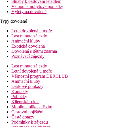
Služby k cestování letadlem
Vstupní a pobytové poplatky
Výlety na dovolené
Typy dovolené
Letní dovolená u moře
Last minute zájezdy
Animační kluby
Exotická dovolená
Dovolená s dětmi zdarma
Poznávací zájezdy
Last minute zájezdy
Letní dovolená u moře
Věrnostní program DERCLUB
Animační kluby
Dárkové poukazy
Kontakty
Pobočky
Klientská sekce
Mobilní aplikace Exim
Cestovní pojištění
Časté dotazy
Podmínky k zájezdu