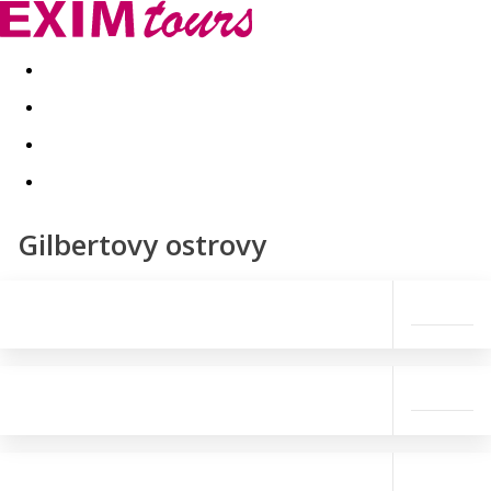
Akční nabídky
Last minute
First minute - Exotika a zim
Gilbertovy ostrovy