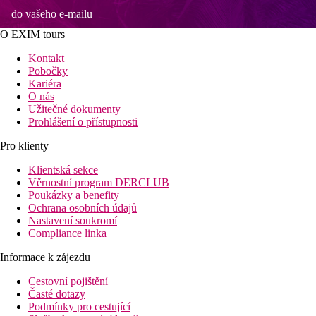
do vašeho e-mailu
O EXIM tours
Kontakt
Pobočky
Kariéra
O nás
Užitečné dokumenty
Prohlášení o přístupnosti
Pro klienty
Klientská sekce
Věrnostní program DERCLUB
Poukázky a benefity
Ochrana osobních údajů
Nastavení soukromí
Compliance linka
Informace k zájezdu
Cestovní pojištění
Časté dotazy
Podmínky pro cestující