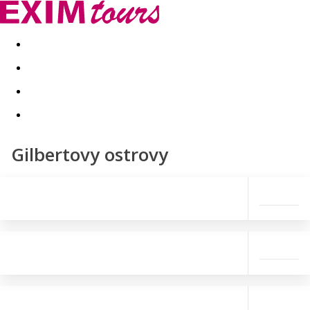
Akční nabídky
Last minute
First minute - Exotika a zim
Gilbertovy ostrovy