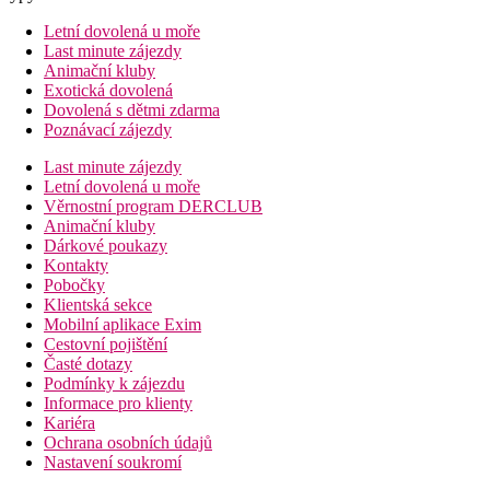
Letní dovolená u moře
Last minute zájezdy
Animační kluby
Exotická dovolená
Dovolená s dětmi zdarma
Poznávací zájezdy
Last minute zájezdy
Letní dovolená u moře
Věrnostní program DERCLUB
Animační kluby
Dárkové poukazy
Kontakty
Pobočky
Klientská sekce
Mobilní aplikace Exim
Cestovní pojištění
Časté dotazy
Podmínky k zájezdu
Informace pro klienty
Kariéra
Ochrana osobních údajů
Nastavení soukromí