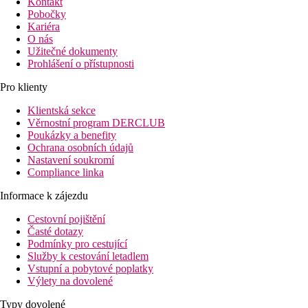
Kontakt
Pobočky
Kariéra
O nás
Užitečné dokumenty
Prohlášení o přístupnosti
Pro klienty
Klientská sekce
Věrnostní program DERCLUB
Poukázky a benefity
Ochrana osobních údajů
Nastavení soukromí
Compliance linka
Informace k zájezdu
Cestovní pojištění
Časté dotazy
Podmínky pro cestující
Služby k cestování letadlem
Vstupní a pobytové poplatky
Výlety na dovolené
Typy dovolené