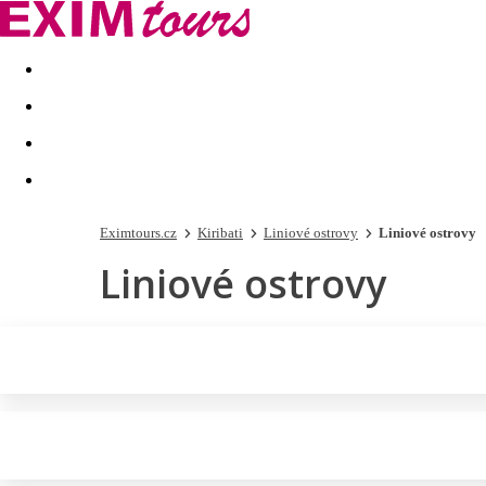
Akční nabídky
Last minute
First minute - Exotika a zim
Eximtours.cz
Kiribati
Liniové ostrovy
Liniové ostrovy
Liniové ostrovy