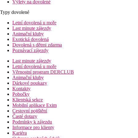
Výlety na dovolené
Typy dovolené
Letní dovolená u moře
Last minute zájezdy
Animační kluby
Exotická dovolená
Dovolená s dětmi zdarma
Poznávací zájezdy
Last minute zájezdy
Letní dovolená u moře
Věrnostní program DERCLUB
Animační kluby
Dárkové poukazy
Kontakty
Pobočky
Klientská sekce
Mobilní aplikace Exim
Cestovní pojištění
Časté dotazy
Podmínky k zájezdu
Informace pro klienty
Kariéra