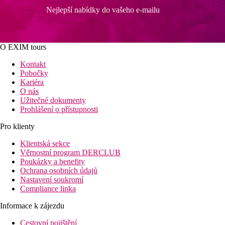
Nejlepší nabídky do vašeho e-mailu
O EXIM tours
Kontakt
Pobočky
Kariéra
O nás
Užitečné dokumenty
Prohlášení o přístupnosti
Pro klienty
Klientská sekce
Věrnostní program DERCLUB
Poukázky a benefity
Ochrana osobních údajů
Nastavení soukromí
Compliance linka
Informace k zájezdu
Cestovní pojištění