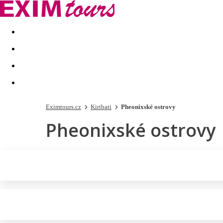
Akční nabídky
Last minute
First minute - Exotika a zim
Eximtours.cz
Kiribati
Pheonixské ostrovy
Pheonixské ostrovy