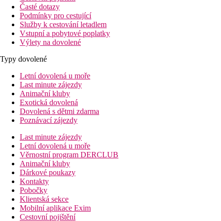
Časté dotazy
Podmínky pro cestující
Služby k cestování letadlem
Vstupní a pobytové poplatky
Výlety na dovolené
Typy dovolené
Letní dovolená u moře
Last minute zájezdy
Animační kluby
Exotická dovolená
Dovolená s dětmi zdarma
Poznávací zájezdy
Last minute zájezdy
Letní dovolená u moře
Věrnostní program DERCLUB
Animační kluby
Dárkové poukazy
Kontakty
Pobočky
Klientská sekce
Mobilní aplikace Exim
Cestovní pojištění