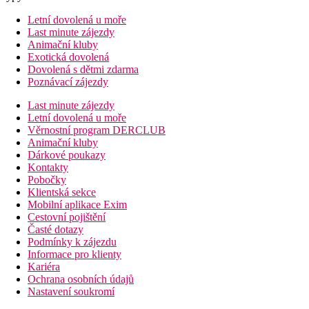
Letní dovolená u moře
Last minute zájezdy
Animační kluby
Exotická dovolená
Dovolená s dětmi zdarma
Poznávací zájezdy
Last minute zájezdy
Letní dovolená u moře
Věrnostní program DERCLUB
Animační kluby
Dárkové poukazy
Kontakty
Pobočky
Klientská sekce
Mobilní aplikace Exim
Cestovní pojištění
Časté dotazy
Podmínky k zájezdu
Informace pro klienty
Kariéra
Ochrana osobních údajů
Nastavení soukromí