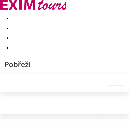
Akční nabídky
Last minute
First minute - Exotika a zim
Pobřeží