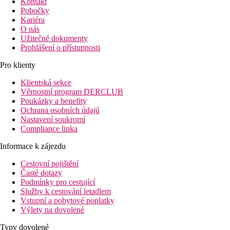
Kontakt
Pobočky
Kariéra
O nás
Užitečné dokumenty
Prohlášení o přístupnosti
Pro klienty
Klientská sekce
Věrnostní program DERCLUB
Poukázky a benefity
Ochrana osobních údajů
Nastavení soukromí
Compliance linka
Informace k zájezdu
Cestovní pojištění
Časté dotazy
Podmínky pro cestující
Služby k cestování letadlem
Vstupní a pobytové poplatky
Výlety na dovolené
Typy dovolené