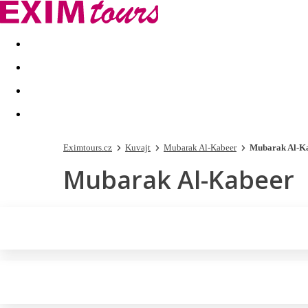
Akční nabídky
Last minute
First minute - Exotika a zim
Eximtours.cz
Kuvajt
Mubarak Al-Kabeer
Mubarak Al-K
Mubarak Al-Kabeer