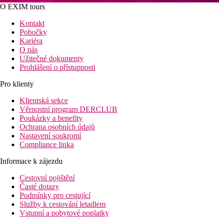
O EXIM tours
Kontakt
Pobočky
Kariéra
O nás
Užitečné dokumenty
Prohlášení o přístupnosti
Pro klienty
Klientská sekce
Věrnostní program DERCLUB
Poukázky a benefity
Ochrana osobních údajů
Nastavení soukromí
Compliance linka
Informace k zájezdu
Cestovní pojištění
Časté dotazy
Podmínky pro cestující
Služby k cestování letadlem
Vstupní a pobytové poplatky