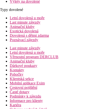
Výlety na dovolené
Typy dovolené
Letní dovolená u moře
Last minute zájezdy
Animační kluby
Exotická dovolená
Dovolená s dětmi zdarma
Poznávací zájezdy
Last minute zájezdy
Letní dovolená u moře
Věrnostní program DERCLUB
Animační kluby
Dárkové poukazy
Kontakty
Pobočky
Klientská sekce
Mobilní aplikace Exim
Cestovní pojištění
Časté dotazy
Podmínky k zájezdu
Informace pro klienty
Kariéra