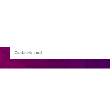
a u moře
Animační kluby
First minute – Léto 2027
Vě