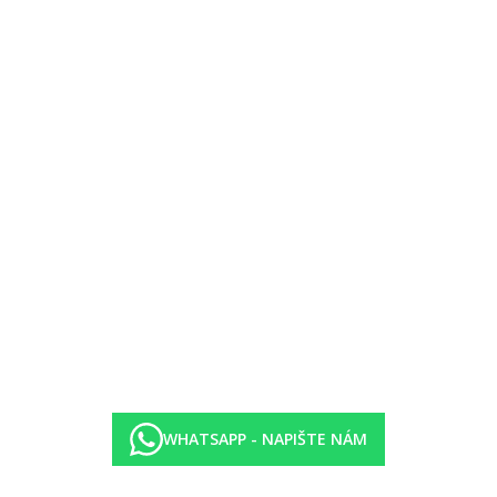
í).
–23:00)
ty.
WHATSAPP - NAPIŠTE NÁM