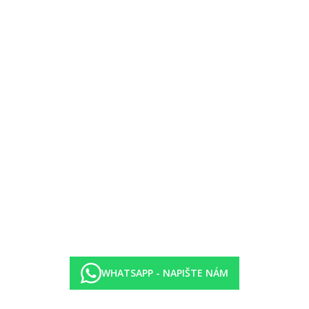
oti kauci)
auci)
- 24.00 hod.)
WHATSAPP - NAPIŠTE NÁM