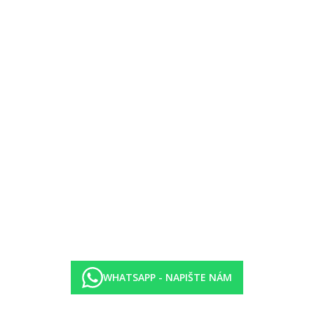
oti kauci)
auci)
- 24.00 hod.)
WHATSAPP - NAPIŠTE NÁM