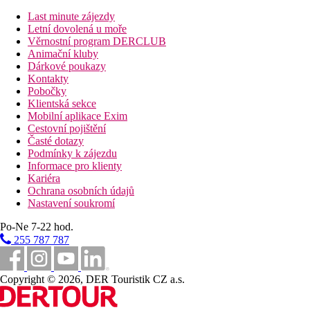
(depozit).
Last minute zájezdy
Letní dovolená u moře
Věrnostní program DERCLUB
Stravování
Animační kluby
Polopenze
Dárkové poukazy
Snídaně a večeře formou bufetu.
Kontakty
Pobočky
All inclusive Premium
Klientská sekce
Mobilní aplikace Exim
Snídaně, oběd a večeře formou bufetu
Cestovní pojištění
Občerstvení během dne
Časté dotazy
Alkoholické a nealkoholické nápoje místní výroby
Podmínky k zájezdu
(09.00–00.00 hod.)
Informace pro klienty
Trezor, 1. naplnění minibaru při příletu (nealkoholické
Kariéra
nápoje)
Ochrana osobních údajů
Zmrzlina
Nastavení soukromí
Káva a čaj se sušenkami (16.30–17.30 hod.)
Tematické večeře s cooking show (18.30–21.30 hod.)
Po-Ne 7-22 hod.
1× týdně možná návštěva některé à la carte restaurace
255 787 787
Copyright © 2026, DER Touristik CZ a.s.